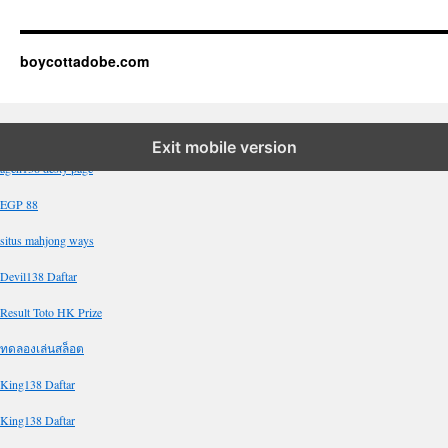
boycottadobe.com
APi
Exit mobile version
agen138 desty page
EGP 88
situs mahjong ways
Devil138 Daftar
Result Toto HK Prize
ทดลองเล่นสล็อต
King138 Daftar
King138 Daftar