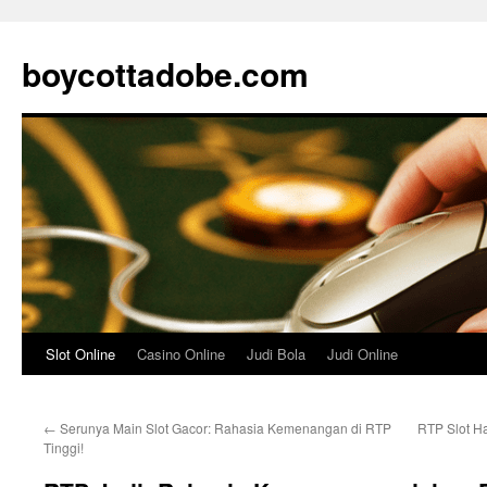
boycottadobe.com
Slot Online
Casino Online
Judi Bola
Judi Online
Langsung
ke
←
Serunya Main Slot Gacor: Rahasia Kemenangan di RTP
RTP Slot Ha
isi
Tinggi!