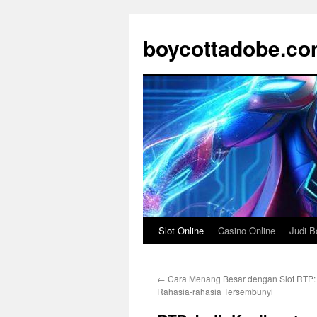
boycottadobe.c
Slot Online
Casino Online
Judi B
Langsung
ke
←
Cara Menang Besar dengan Slot RTP
isi
Rahasia-rahasia Tersembunyi