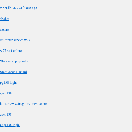
ทางเข้า sbobet ใหม่ล่าสุด
sbobet
casino
customer service w77
w77 slot online
Slot demo pragmatic
Slot Gacor Hari Ini
pg138 login
agen138 rtp
https://www.frugal-rv-travel.com/
agen138
naga138 login