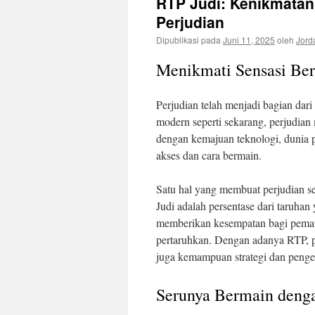
RTP Judi: Kenikmatan
Perjudian
Dipublikasi pada
Juni 11, 2025
oleh
Jord
Menikmati Sensasi Ber
Perjudian telah menjadi bagian da
modern seperti sekarang, perjudian
dengan kemajuan teknologi, dunia 
akses dan cara bermain.
Satu hal yang membuat perjudian s
Judi adalah persentase dari taruha
memberikan kesempatan bagi pemai
pertaruhkan. Dengan adanya RTP, p
juga kemampuan strategi dan penge
Serunya Bermain deng