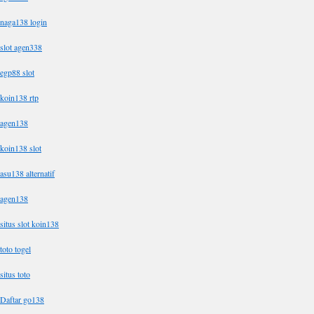
naga138 login
slot agen338
egp88 slot
koin138 rtp
agen138
koin138 slot
asu138 alternatif
agen138
situs slot koin138
toto togel
situs toto
Daftar go138