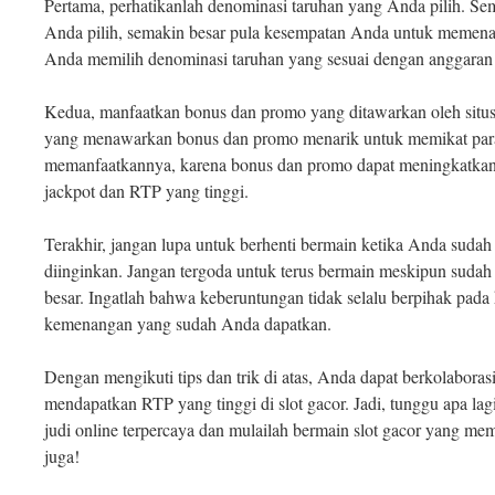
Pertama, perhatikanlah denominasi taruhan yang Anda pilih. Se
Anda pilih, semakin besar pula kesempatan Anda untuk memena
Anda memilih denominasi taruhan yang sesuai dengan anggaran 
Kedua, manfaatkan bonus dan promo yang ditawarkan oleh situs j
yang menawarkan bonus dan promo menarik untuk memikat para
memanfaatkannya, karena bonus dan promo dapat meningkatka
jackpot dan RTP yang tinggi.
Terakhir, jangan lupa untuk berhenti bermain ketika Anda suda
diinginkan. Jangan tergoda untuk terus bermain meskipun sud
besar. Ingatlah bahwa keberuntungan tidak selalu berpihak pada k
kemenangan yang sudah Anda dapatkan.
Dengan mengikuti tips dan trik di atas, Anda dapat berkolabora
mendapatkan RTP yang tinggi di slot gacor. Jadi, tunggu apa la
judi online terpercaya dan mulailah bermain slot gacor yang m
juga!