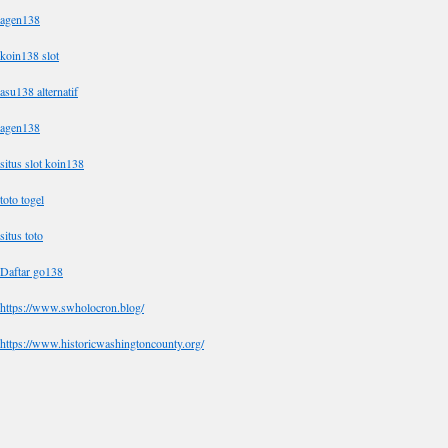
agen138
koin138 slot
asu138 alternatif
agen138
situs slot koin138
toto togel
situs toto
Daftar go138
https://www.swholocron.blog/
https://www.historicwashingtoncounty.org/