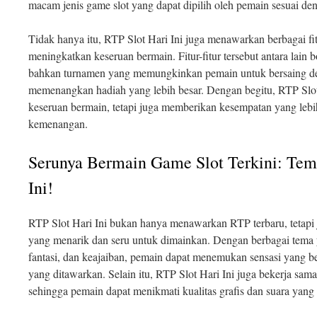
macam jenis game slot yang dapat dipilih oleh pemain sesuai de
Tidak hanya itu, RTP Slot Hari Ini juga menawarkan berbagai fi
meningkatkan keseruan bermain. Fitur-fitur tersebut antara lain b
bahkan turnamen yang memungkinkan pemain untuk bersaing de
memenangkan hadiah yang lebih besar. Dengan begitu, RTP Slo
keseruan bermain, tetapi juga memberikan kesempatan yang lebi
kemenangan.
Serunya Bermain Game Slot Terkini: Tem
Ini!
RTP Slot Hari Ini bukan hanya menawarkan RTP terbaru, tetapi
yang menarik dan seru untuk dimainkan. Dengan berbagai tema y
fantasi, dan keajaiban, pemain dapat menemukan sensasi yang ber
yang ditawarkan. Selain itu, RTP Slot Hari Ini juga bekerja sam
sehingga pemain dapat menikmati kualitas grafis dan suara ya