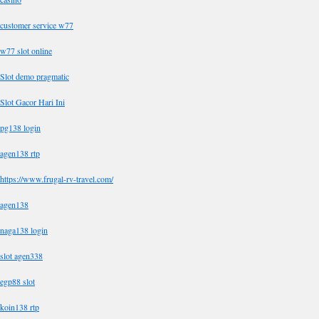
customer service w77
w77 slot online
Slot demo pragmatic
Slot Gacor Hari Ini
pg138 login
agen138 rtp
https://www.frugal-rv-travel.com/
agen138
naga138 login
slot agen338
egp88 slot
koin138 rtp