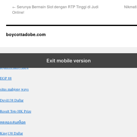
←
Serunya Bermain Slot dengan RTP Tinggi di Judi
Nikmati
Online!
boycottadobe.com
APi
Exit mobile version
agen138 desty page
EGP 88
situs mahjong ways
Devil138 Daftar
Result Toto HK Prize
ทดลองเล่นสล็อต
King138 Daftar