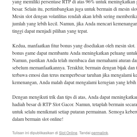
yang memiliki persentase RTP di atas 96% untuk meningkatka
besar. Selain itu, pertimbangkan juga untuk bermain di mesin slo
Mesin slot dengan volatilitas rendah akan lebih sering membe
jumlah yang lebih kecil. Namun, jika Anda mencari kemenangan b
tinggi dapat menjadi pilihan yang tepat.
Kedua, manfaatkan fitur bonus yang disediakan oleh mesin slot. F
bonus game dapat membantu Anda meningkatkan peluang untuk
Namun, pastikan Anda telah membaca dan memahami aturan dan sy
sebelum memanfaatkannya. Terakhir, bermain dengan bijak dan 
terbawa emosi dan terus memperbesar taruhan jika mengalami ke
kemenangan, Anda malah dapat mengalami kerugian yang lebih 
Dengan mengikuti trik dan tips di atas, Anda dapat meningkat
hadiah besar di RTP Slot Gacor. Namun, tetaplah bermain secar
untuk selalu menikmati setiap putaran permainan. Semoga keber
dalam bermain slot online!
Tulisan ini dipublikasikan di
Slot Online
. Tandai
permalink
.