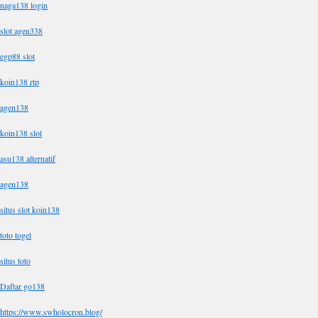
naga138 login
slot agen338
egp88 slot
koin138 rtp
agen138
koin138 slot
asu138 alternatif
agen138
situs slot koin138
toto togel
situs toto
Daftar go138
https://www.swholocron.blog/