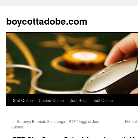
boycottadobe.com
Slot Online
Casino Online
Judi Bola
Judi Online
Langsung
ke
←
Serunya Bermain Slot dengan RTP Tinggi di Judi
Nikmati
isi
Online!