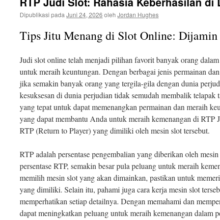
RTP Judi Slot: Rahasia Keberhasilan di 
Dipublikasi pada
Juni 24, 2026
oleh
Jordan Hughes
Tips Jitu Menang di Slot Online: Dijami
Judi slot online telah menjadi pilihan favorit banyak orang dal
untuk meraih keuntungan. Dengan berbagai jenis permainan dan 
jika semakin banyak orang yang tergila-gila dengan dunia perju
kesuksesan di dunia perjudian tidak semudah membalik telapak ta
yang tepat untuk dapat memenangkan permainan dan meraih keun
yang dapat membantu Anda untuk meraih kemenangan di RTP J
RTP (Return to Player) yang dimiliki oleh mesin slot tersebut.
RTP adalah persentase pengembalian yang diberikan oleh mesin 
persentase RTP, semakin besar pula peluang untuk meraih kemen
memilih mesin slot yang akan dimainkan, pastikan untuk memeri
yang dimiliki. Selain itu, pahami juga cara kerja mesin slot terse
memperhatikan setiap detailnya. Dengan memahami dan memperha
dapat meningkatkan peluang untuk meraih kemenangan dalam per