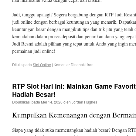
Jadi, tunggu apalagi? Segera bergabung dengan RTP Judi Resmi 
judi online dengan berbagai keuntungan yang menarik. Dapatka
keuntungan besar dengan mengikuti tips dan trik jitu yang telah
kemudahan dalam proses deposit dan penarikan dana yang cepat
Judi Resmi adalah pilihan yang tepat untuk Anda yang ingin men
permainan judi online!
pada
Ditulis pada
Slot Online
|
Komentar Dinonaktifkan
RTP
Judi
Resmi:
RTP Slot Hari Ini: Mainkan Game Favo
Nikmati
Keuntungan
Hadiah Besar!
Berlipat
Dipublikasi pada
Mei 14, 2026
oleh
Jordan Hughes
dalam
Permainan
Kumpulkan Kemenangan dengan Bermain S
Judi
Online!
Siapa yang tidak suka memenangkan hadiah besar? Dengan RTP 