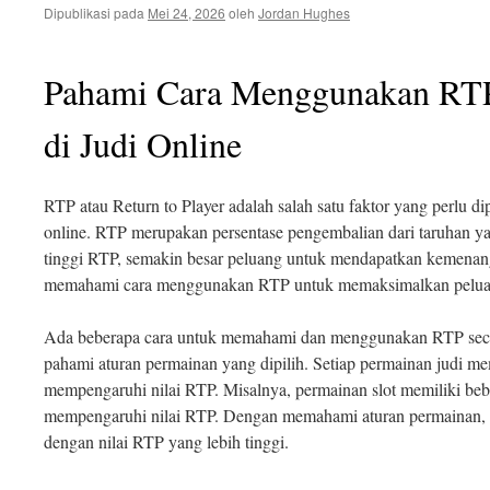
Dipublikasi pada
Mei 24, 2026
oleh
Jordan Hughes
Pahami Cara Menggunakan RT
di Judi Online
RTP atau Return to Player adalah salah satu faktor yang perlu d
online. RTP merupakan persentase pengembalian dari taruhan y
tinggi RTP, semakin besar peluang untuk mendapatkan kemenang
memahami cara menggunakan RTP untuk memaksimalkan peluang
Ada beberapa cara untuk memahami dan menggunakan RTP secara
pahami aturan permainan yang dipilih. Setiap permainan judi me
mempengaruhi nilai RTP. Misalnya, permainan slot memiliki beb
mempengaruhi nilai RTP. Dengan memahami aturan permainan, 
dengan nilai RTP yang lebih tinggi.