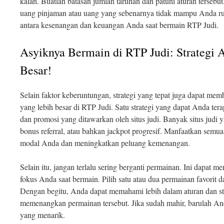
kalah. Buatlah batasan jumlah taruhan dan patuhi aturan tersebut
uang pinjaman atau uang yang sebenarnya tidak mampu Anda ru
antara kesenangan dan keuangan Anda saat bermain RTP Judi.
Asyiknya Bermain di RTP Judi: Strateg
Besar!
Selain faktor keberuntungan, strategi yang tepat juga dapat 
yang lebih besar di RTP Judi. Satu strategi yang dapat Anda t
dan promosi yang ditawarkan oleh situs judi. Banyak situs judi
bonus referral, atau bahkan jackpot progresif. Manfaatkan semu
modal Anda dan meningkatkan peluang kemenangan.
Selain itu, jangan terlalu sering berganti permainan. Ini dapa
fokus Anda saat bermain. Pilih satu atau dua permainan favorit
Dengan begitu, Anda dapat memahami lebih dalam aturan dan st
memenangkan permainan tersebut. Jika sudah mahir, barulah An
yang menarik.