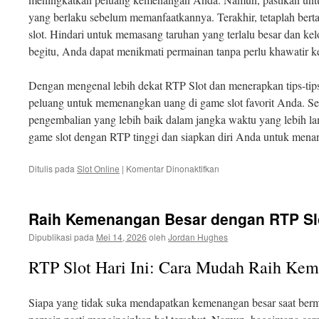
yang berlaku sebelum memanfaatkannya. Terakhir, tetaplah ber
slot. Hindari untuk memasang taruhan yang terlalu besar dan k
begitu, Anda dapat menikmati permainan tanpa perlu khawatir 
Dengan mengenal lebih dekat RTP Slot dan menerapkan tips-tip
peluang untuk memenangkan uang di game slot favorit Anda. Sel
pengembalian yang lebih baik dalam jangka waktu yang lebih la
game slot dengan RTP tinggi dan siapkan diri Anda untuk mena
pada
Ditulis pada
Slot Online
|
Komentar Dinonaktifkan
RTP
Slot:
Mengenal
Raih Kemenangan Besar dengan RTP Slot
Permainan
Slot
Dipublikasi pada
Mei 14, 2026
oleh
Jordan Hughes
yang
Memberikan
RTP Slot Hari Ini: Cara Mudah Raih Kem
Pengembalian
Terbaik
Siapa yang tidak suka mendapatkan kemenangan besar saat berma