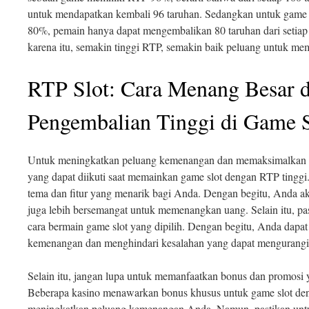
untuk mendapatkan kembali 96 taruhan. Sedangkan untuk game 
80%, pemain hanya dapat mengembalikan 80 taruhan dari setiap
karena itu, semakin tinggi RTP, semakin baik peluang untuk me
RTP Slot: Cara Menang Besar 
Pengembalian Tinggi di Game S
Untuk meningkatkan peluang kemenangan dan memaksimalkan p
yang dapat diikuti saat memainkan game slot dengan RTP tinggi.
tema dan fitur yang menarik bagi Anda. Dengan begitu, Anda aka
juga lebih bersemangat untuk memenangkan uang. Selain itu, p
cara bermain game slot yang dipilih. Dengan begitu, Anda dap
kemenangan dan menghindari kesalahan yang dapat mengurangi
Selain itu, jangan lupa untuk memanfaatkan bonus dan promosi 
Beberapa kasino menawarkan bonus khusus untuk game slot den
meningkatkan peluang kemenangan Anda. Namun, pastikan untu