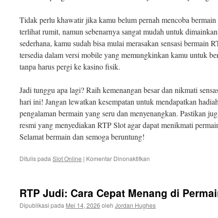
Tidak perlu khawatir jika kamu belum pernah mencoba bermai
terlihat rumit, namun sebenarnya sangat mudah untuk dimainka
sederhana, kamu sudah bisa mulai merasakan sensasi bermain RTP
tersedia dalam versi mobile yang memungkinkan kamu untuk ber
tanpa harus pergi ke kasino fisik.
Jadi tunggu apa lagi? Raih kemenangan besar dan nikmati sensa
hari ini! Jangan lewatkan kesempatan untuk mendapatkan hadia
pengalaman bermain yang seru dan menyenangkan. Pastikan juga 
resmi yang menyediakan RTP Slot agar dapat menikmati perma
Selamat bermain dan semoga beruntung!
pada
Ditulis pada
Slot Online
|
Komentar Dinonaktifkan
Raih
Kemenangan
Besar
RTP Judi: Cara Cepat Menang di Permai
dengan
RTP
Dipublikasi pada
Mei 14, 2026
oleh
Jordan Hughes
Slot