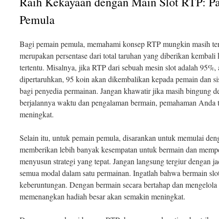
Raih Kekayaan dengan Main Slot RTP: P
Pemula
Bagi pemain pemula, memahami konsep RTP mungkin masih te
merupakan persentase dari total taruhan yang diberikan kembal
tertentu. Misalnya, jika RTP dari sebuah mesin slot adalah 95%, 
dipertaruhkan, 95 koin akan dikembalikan kepada pemain dan s
bagi penyedia permainan. Jangan khawatir jika masih bingung de
berjalannya waktu dan pengalaman bermain, pemahaman Anda 
meningkat.
Selain itu, untuk pemain pemula, disarankan untuk memulai deng
memberikan lebih banyak kesempatan untuk bermain dan memper
menyusun strategi yang tepat. Jangan langsung tergiur dengan 
semua modal dalam satu permainan. Ingatlah bahwa bermain slot
keberuntungan. Dengan bermain secara bertahap dan mengelola
memenangkan hadiah besar akan semakin meningkat.