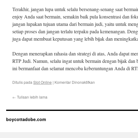
Terakhir, jangan lupa untuk selalu bersenang-senang saat berma
enjoy Anda saat bermain, semakin baik pula konsentrasi dan foku
jangan lupakan tujuan utama dari bermain judi, yaitu untuk men
setiap proses dan jangan terlalu terpaku pada kemenangan. Deng
juga dapat membuat keputusan yang lebih bijak dan meningkat
Dengan menerapkan rahasia dan strategi di atas, Anda dapat m
RTP Judi. Namun, selalu ingat untuk bermain dengan bijak dan 
ini bermanfaat dan selamat mencoba keberuntungan Anda di RT
pada
Ditulis pada
Slot Online
|
Komentar Dinonaktifkan
RTP
Judi:
←
Tulisan lebih lama
Cara
Cepat
Menang
di
boycottadobe.com
Permainan
Favoritmu!