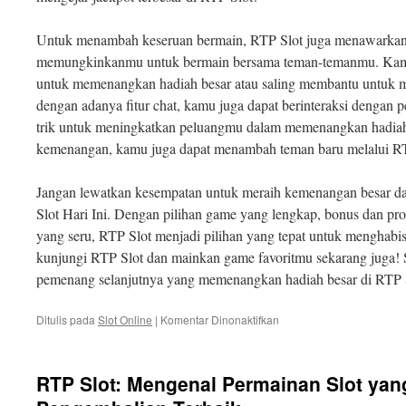
Untuk menambah keseruan bermain, RTP Slot juga menawarkan f
memungkinkanmu untuk bermain bersama teman-temanmu. Kamu
untuk memenangkan hadiah besar atau saling membantu untuk m
dengan adanya fitur chat, kamu juga dapat berinteraksi dengan p
trik untuk meningkatkan peluangmu dalam memenangkan hadiah.
kemenangan, kamu juga dapat menambah teman baru melalui RTP
Jangan lewatkan kesempatan untuk meraih kemenangan besar dan
Slot Hari Ini. Dengan pilihan game yang lengkap, bonus dan prom
yang seru, RTP Slot menjadi pilihan yang tepat untuk menghab
kunjungi RTP Slot dan mainkan game favoritmu sekarang juga! 
pemenang selanjutnya yang memenangkan hadiah besar di RTP Sl
pada
Ditulis pada
Slot Online
|
Komentar Dinonaktifkan
RTP
Slot
Hari
RTP Slot: Mengenal Permainan Slot ya
Ini:
Mainkan