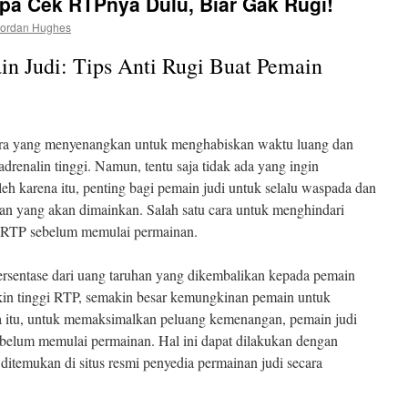
pa Cek RTPnya Dulu, Biar Gak Rugi!
Jordan Hughes
 Judi: Tips Anti Rugi Buat Pemain
cara yang menyenangkan untuk menghabiskan waktu luang dan
drenalin tinggi. Namun, tentu saja tidak ada yang ingin
eh karena itu, penting bagi pemain judi untuk selalu waspada dan
an yang akan dimainkan. Salah satu cara untuk menghindari
 RTP sebelum memulai permainan.
ersentase dari uang taruhan yang dikembalikan kepada pemain
kin tinggi RTP, semakin besar kemungkinan pemain untuk
 itu, untuk memaksimalkan peluang kemenangan, pemain judi
belum memulai permainan. Hal ini dapat dilakukan dengan
itemukan di situs resmi penyedia permainan judi secara